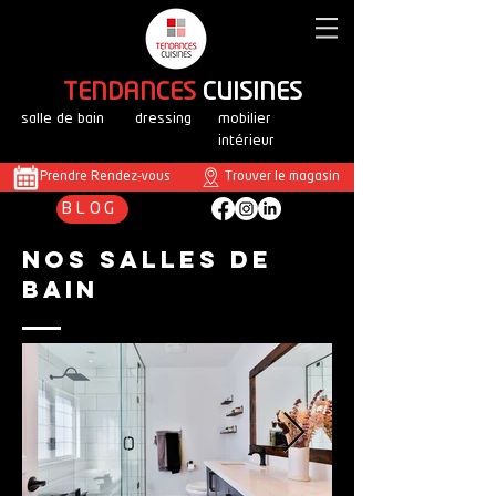
T
ENDANCES
CUISINES
salle de bain
dressing
mobilier
intérieur
Prendre Rendez-vous
Trouver le magasin
BLOG
nos salles de
bain