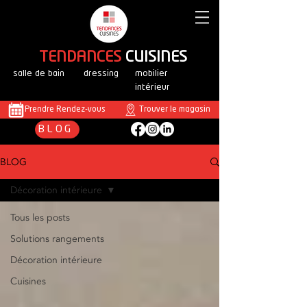
T
ENDANCES
CUISINES
salle de bain
dressing
mobilier
intérieur
Prendre Rendez-vous
Trouver le magasin
BLOG
BLOG
Décoration intérieure
Tous les posts
Solutions rangements
Décoration intérieure
Cuisines