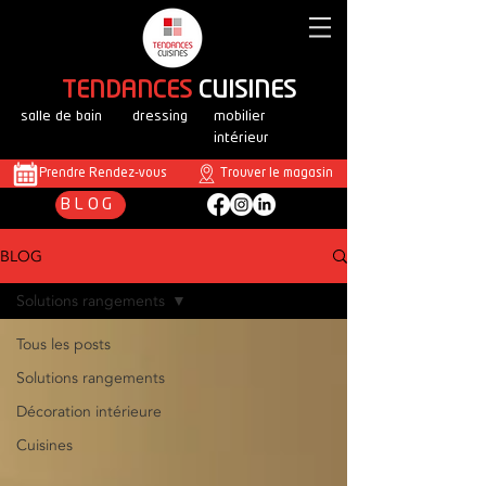
T
ENDANCES
CUISINES
salle de bain
dressing
mobilier
intérieur
Prendre Rendez-vous
Trouver le magasin
BLOG
BLOG
Solutions rangements
Tous les posts
Solutions rangements
Décoration intérieure
Cuisines