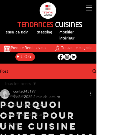
T
ENDANCES
CUISINES
salle de bain
dressing
mobilier
intérieur
Prendre Rendez-vous
Trouver le magasin
BLOG
Post
Tous les posts
contact43197
Tous les posts
9 déc. 2022
2 min de lecture
Pourquoi
Solutions rangements
opter pour
Décoration intérieure
une cuisine
Cuisines