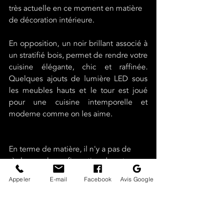
très actuelle en ce moment en matière 
de décoration intérieure. 
En opposition, un noir brillant associé à 
un stratifié bois, permet de rendre votre 
cuisine élégante, chic et raffinée. 
Quelques ajouts de lumière LED sous 
les meubles hauts et le tour est joué 
pour une cuisine intemporelle et 
moderne comme on les aime.
En terme de matière, il n'y a pas de 
règle pour la configuration de votre 
cuisine, seul le bon équilibre définira le 
Appeler
E-mail
Facebook
Avis Google
style que vous souhaitez lui donner : 
		- du marbre noir en îlot 
central, 